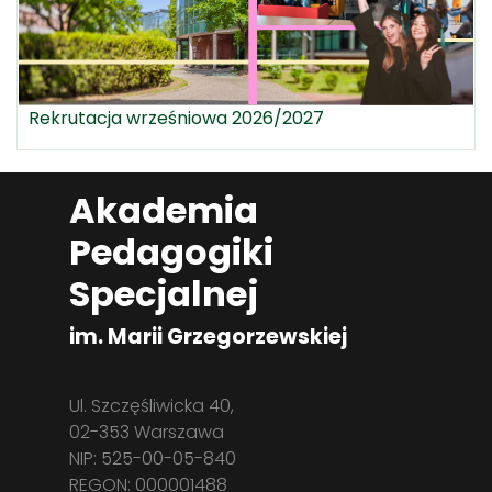
Rekrutacja wrześniowa 2026/2027
Akademia
Pedagogiki
Specjalnej
im. Marii Grzegorzewskiej
Ul. Szczęśliwicka 40,
02-353 Warszawa
NIP: 525-00-05-840
REGON: 000001488